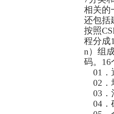
相关的
还包括
按照C
程分成1
n）组
码。1
01．通用
02．场
03．混
04．砖