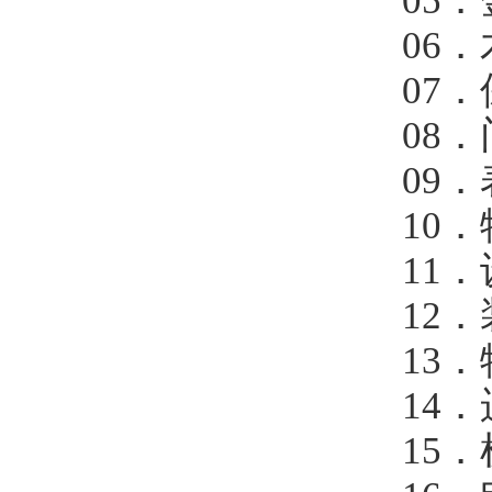
05．金
06．木和
07．保温
08．门窗
09．表
10．特
11．设
12．装
13．特殊
14．运输
15．机